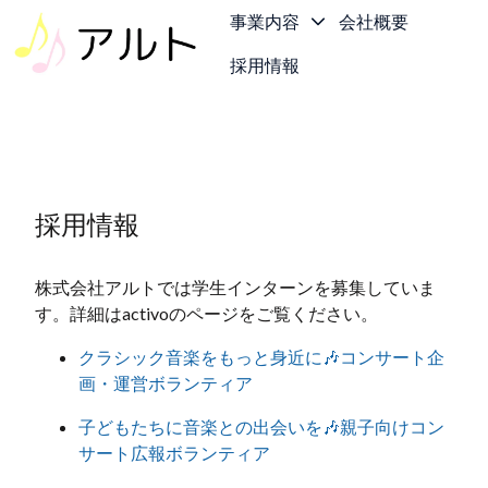
事業内容
会社概要
採用情報
ホ
ー
ム
ペ
ー
採用情報
ジ
株式会社アルトでは学生インターンを募集していま
す。詳細はactivoのページをご覧ください。
クラシック音楽をもっと身近に🎶コンサート企
画・運営ボランティア
子どもたちに音楽との出会いを🎶親子向けコン
サート広報ボランティア